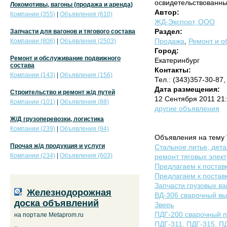
освидетельствованных
Локомотивы, вагоны (продажа и аренда)
Автор:
Компании (355)
|
Объявления (610)
ЖД-Экспорт, ООО
Раздел:
Запчасти для вагонов и тягового состава
Продажа
,
Ремонт и о
Компании (806)
|
Объявления (2503)
Город:
Ремонт и обслуживание подвижного
Екатеринбург
состава
Контакты:
Компании (143)
|
Объявления (156)
Тел.: (343)357-30-87
Дата размещения:
Строительство и ремонт ж/д путей
12 Сентября 2011 21
Компании (101)
|
Объявления (88)
другие объявления
Ж/Д грузоперевозки, логистика
Компании (239)
|
Объявления (94)
Объявления на тему 
Прочая ж/д продукция и услуги
Стальное литье, дета
Компании (234)
|
Объявления (603)
ремонт тяговых элект
Предлагаем к поставк
Предлагаем к поставк
Запчасти грузовых ва
Железнодорожная
ВД-306 сварочный вы
доска объявлений
Зверь
ПДГ-200 сварочный п
на портале Metaprom.ru
ПДГ-311, ПДГ-315, П