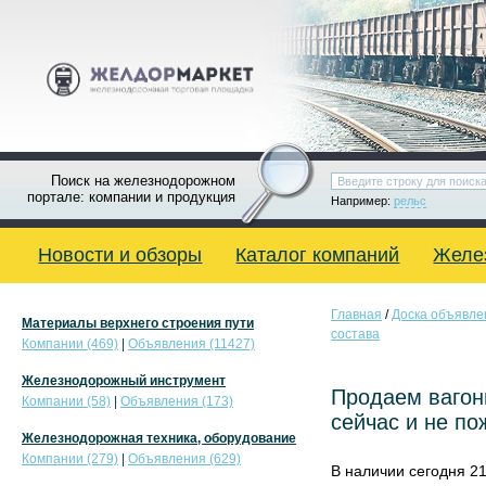
Поиск на железнодорожном
портале: компании и продукция
Например:
рельс
Новости и обзоры
Каталог компаний
Желе
Главная
/
Доска объявле
Материалы верхнего строения пути
состава
Компании (469)
|
Объявления (11427)
Железнодорожный инструмент
Продаем вагон
Компании (58)
|
Объявления (173)
сейчас и не по
Железнодорожная техника, оборудование
Компании (279)
|
Объявления (629)
В наличии сегодня 2