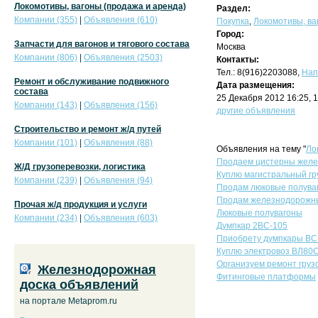
Локомотивы, вагоны (продажа и аренда)
Раздел:
Компании (355)
|
Объявления (610)
Покупка
,
Локомотивы, ва
Город:
Запчасти для вагонов и тягового состава
Москва
Компании (806)
|
Объявления (2503)
Контакты:
Тел.: 8(916)2203088,
Нап
Ремонт и обслуживание подвижного
Дата размещения:
состава
25 Декабря 2012 16:25, 
Компании (143)
|
Объявления (156)
другие объявления
Строительство и ремонт ж/д путей
Компании (101)
|
Объявления (88)
Объявления на тему "
Ло
Продаем цистерны желе
Ж/Д грузоперевозки, логистика
Куплю магистральный гр
Компании (239)
|
Объявления (94)
Продам люковые полува
Продам железнодорожны
Прочая ж/д продукция и услуги
Люковые полувагоны
Компании (234)
|
Объявления (603)
Думпкар 2ВС-105
Приобрету думпкары ВС
Куплю электровоз ВЛ80
Организуем ремонт грузо
Железнодорожная
Фитинговые платформы
доска объявлений
на портале Metaprom.ru