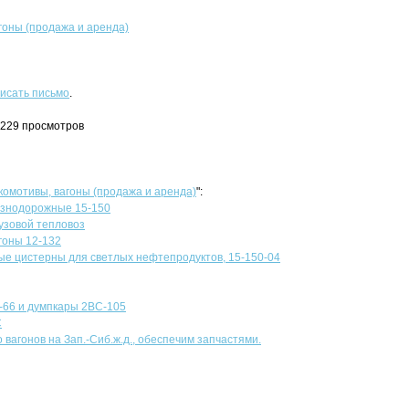
гоны (продажа и аренда)
исать письмо
.
1229 просмотров
комотивы, вагоны (продажа и аренда)
":
знодорожные 15-150
узовой тепловоз
гоны 12-132
е цистерны для светлых нефтепродуктов, 15-150-04
-66 и думпкары 2ВС-105
С
 вагонов на Зап.-Сиб.ж.д., обеспечим запчастями.