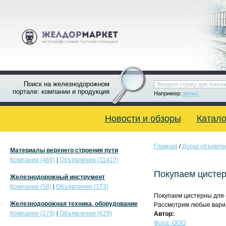
Поиск на железнодорожном
портале: компании и продукция
Например:
рельс
Новости и обзоры
Катало
Главная
/
Доска объявле
Материалы верхнего строения пути
Компании (469)
|
Объявления (11427)
Покупаем цистер
Железнодорожный инструмент
Компании (58)
|
Объявления (173)
Покупаем цистерны для с
Железнодорожная техника, оборудование
Рассмотрим любые вари
Компании (279)
|
Объявления (629)
Автор:
Фора, ООО