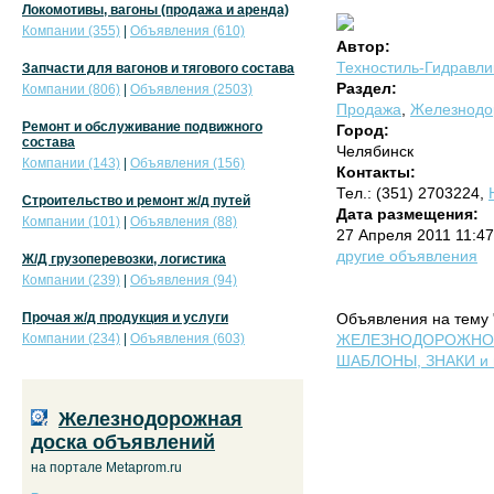
Локомотивы, вагоны (продажа и аренда)
Компании (355)
|
Объявления (610)
Автор:
Техностиль-Гидравл
Запчасти для вагонов и тягового состава
Раздел:
Компании (806)
|
Объявления (2503)
Продажа
,
Железнодо
Ремонт и обслуживание подвижного
Город:
состава
Челябинск
Компании (143)
|
Объявления (156)
Контакты:
Тел.: (351) 2703224,
Строительство и ремонт ж/д путей
Дата размещения:
Компании (101)
|
Объявления (88)
27 Апреля 2011 11:4
другие объявления
Ж/Д грузоперевозки, логистика
Компании (239)
|
Объявления (94)
Прочая ж/д продукция и услуги
Объявления на тему 
Компании (234)
|
Объявления (603)
ЖЕЛЕЗНОДОРОЖНОЕ
ШАБЛОНЫ, ЗНАКИ и пр
Железнодорожная
доска объявлений
на портале Metaprom.ru