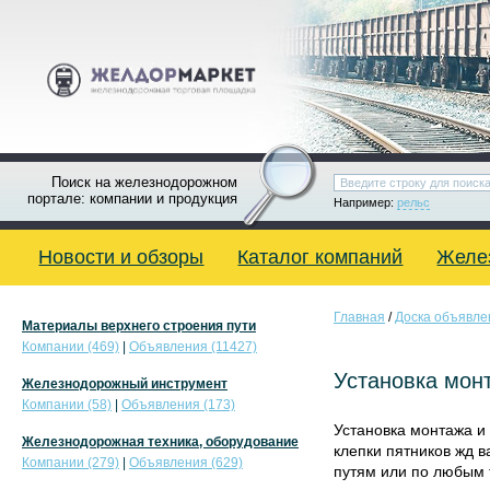
Поиск на железнодорожном
портале: компании и продукция
Например:
рельс
Новости и обзоры
Каталог компаний
Желе
Главная
/
Доска объявле
Материалы верхнего строения пути
Компании (469)
|
Объявления (11427)
Установка монт
Железнодорожный инструмент
Компании (58)
|
Объявления (173)
Установка монтажа и 
Железнодорожная техника, оборудование
клепки пятников жд в
Компании (279)
|
Объявления (629)
путям или по любым 