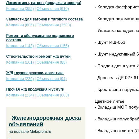
Локомотивы, вагоны (продажа и аренда)
- Колодка фосфорист
Компании (355)
|
Объявления (610)
- Колодка локомотив
Запчасти для вагонов и тягового состава
Компании (806)
|
Объявления (2503)
- Упаковка колодок н
Ремонт и обслуживание подвижного
состава
- Шунт ИШ-063
Компании (143)
|
Объявления (156)
- Шунт индуктивный 
Строительство и ремонт ж/д путей
Компании (101)
|
Объявления (88)
- Поддон для шунта 
Ж/Д грузоперевозки, логистика
- Дроссель ДР-027 6
Компании (239)
|
Объявления (94)
- Крестовина наружн
Прочая ж/д продукция и услуги
Компании (234)
|
Объявления (603)
Цветное литьё
- Вкладыш МОП полуо
Железнодорожная доска
- Вкладыш полуобраб
объявлений
- Вкладыш отливка (
на портале Metaprom.ru