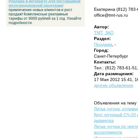
Реклама в интернете для поставщиков
железнодорожной продукции
:
Екатерина (812) 783-
привлечение новых клиентов и рост
продаж! Комплексные рекламные
office@tmt-rus.ru
тарифы от 9000 рублей за 1 год. Узнайте
подробности.
Автор:
ТМТ, ЗАО
Раздел:
Продажа
, -
Город:
Санкт-Петербург
Контакты:
Тел.: (812) 783-61-51
Дата размещения:
17 Мая 2012 15:41, 
другие объявления
Объявления на тему "
Литье чугуна, отливк
Круг чугунный СЧ-20 
диаметра
Литье чугуна по черте
ассортименте