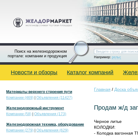
Поиск на железнодорожном
портале: компании и продукция
Например:
рельс
Новости и обзоры
Каталог компаний
Желе
Главная
/
Доска объя
Материалы верхнего строения пути
Компании (469)
|
Объявления (11427)
Продам ж/д за
Железнодорожный инструмент
Компании (58)
|
Объявления (173)
Черное литье
Железнодорожная техника, оборудование
КОЛОДКИ:
Компании (279)
|
Объявления (629)
- Колодка вагонная 