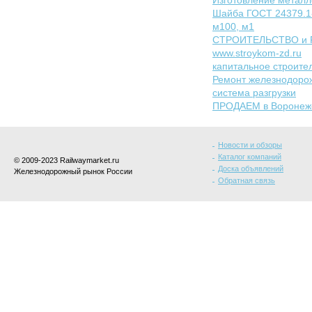
Изготовление металл
Шайба ГОСТ 24379.1-
м100, м1
СТРОИТЕЛЬСТВО и 
www.stroykom-zd.ru
капитальное строител
Ремонт железнодоро
система разгрузки
ПРОДАЕМ в Воронеже 
Новости и обзоры
Каталог компаний
© 2009-2023 Railwaymarket.ru
Доска объявлений
Железнодорожный рынок России
Обратная связь