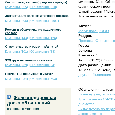
мм весом 31 кг. Объе
Локомотивы, вагоны (продажа и аренда)
фактическому весу.
Компании (355)
|
Объявления (610)
E-mail: papunin@bk.r
Запчасти для вагонов и тягового состава
Контактный телефон:
Компании (806)
|
Объявления (2503)
Автор:
Ремонт и обслуживание подвижного
Магистрали, ООО
состава
Раздел:
Компании (143)
|
Объявления (156)
Продажа
,
Строительс
Город:
Строительство и ремонт ж/д путей
Вологда
Компании (101)
|
Объявления (88)
Контакты:
Тел.: 8(8172)753695,
Ж/Д грузоперевозки, логистика
Дата размещения:
Компании (239)
|
Объявления (94)
18 Мая 2012 14:02, 
Прочая ж/д продукция и услуги
другие объявления
Компании (234)
|
Объявления (603)
Объявления на тему 
Литье чугуна, отливк
Железнодорожная
Круг чугунный СЧ-20 
доска объявлений
диаметра
Литье чугуна по черте
на портале Metaprom.ru
ассортименте