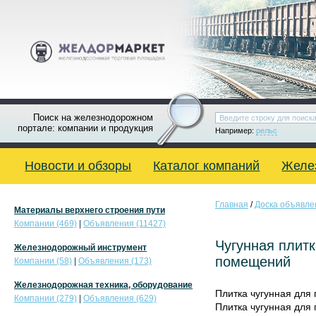
Поиск на железнодорожном
портале: компании и продукция
Например:
рельс
Новости и обзоры
Каталог компаний
Желе
Главная
/
Доска объявле
Материалы верхнего строения пути
Компании (469)
|
Объявления (11427)
Чугунная плит
Железнодорожный инструмент
помещений
Компании (58)
|
Объявления (173)
Железнодорожная техника, оборудование
Плитка чугунная для
Компании (279)
|
Объявления (629)
Плитка чугунная для