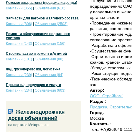
-Получение и соглас
Локомотивы, вагоны (продажа и аренда)
подразделениях ОАО 
Компании (355)
|
Объявления (610)
у владельцев инжен
органах власти.
Запчасти для вагонов и тягового состава
-Проведение инженер
Компании (806)
|
Объявления (2503)
развития, составлени
Ремонт и обслуживание подвижного
-Проектирование ж/д
состава
согласование проекто
Компании (143)
|
Объявления (156)
-Разработка и оформ
-Осуществление функ
Строительство и ремонт ж/д путей
-Строительство и ре
Компании (101)
|
Объявления (88)
кранов, кранов- штаб
-Укладка стрелочных 
Ж/Д грузоперевозки, логистика
-Реконструкция подъе
Компании (239)
|
Объявления (94)
-Техническое обследо
зак
Прочая ж/д продукция и услуги
Автор:
Компании (234)
|
Объявления (603)
ООО "СтройКом"
Раздел:
Продажа
,
Строительс
Железнодорожная
Город:
доска объявлений
Москва
Контакты:
на портале Metaprom.ru
Тел.: +7(926)049-111