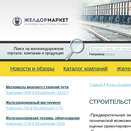
Поиск на железнодорожном
портале: компании и продукция
Например:
рельс
Новости и обзоры
Каталог компаний
Желе
Главная
/
Доска объявле
Материалы верхнего строения пути
Компании (469)
|
Объявления (11427)
СТРОИТЕЛЬСТ
Железнодорожный инструмент
Компании (58)
|
Объявления (173)
-Предварительная экс
Железнодорожная техника, оборудование
технической возможн
Компании (279)
|
Объявления (629)
оценки ориентировоч