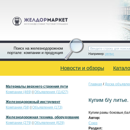
Поиск на железнодорожном
портале: компании и продукция
Например:
рельс
Новости и обзоры
Катало
Главная
/
Доска объявле
Материалы верхнего строения пути
Компании (469)
|
Объявления (11427)
Купим б/у литье.
Железнодорожный инструмент
Компании (58)
|
Объявления (173)
Купим рамы боковые,балк
Железнодорожная техника, оборудование
Автор:
Компании (279)
|
Объявления (629)
Союз
Раздел: