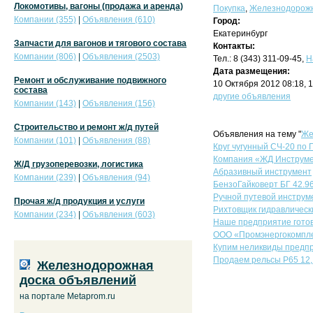
Локомотивы, вагоны (продажа и аренда)
Покупка
,
Железнодорожн
Компании (355)
|
Объявления (610)
Город:
Екатеринбург
Запчасти для вагонов и тягового состава
Контакты:
Компании (806)
|
Объявления (2503)
Тел.: 8 (343) 311-09-45,
Н
Дата размещения:
Ремонт и обслуживание подвижного
10 Октября 2012 08:18, 
состава
другие объявления
Компании (143)
|
Объявления (156)
Строительство и ремонт ж/д путей
Объявления на тему "
Же
Компании (101)
|
Объявления (88)
Круг чугунный СЧ-20 по 
Компания «ЖД Инструмен
Ж/Д грузоперевозки, логистика
Абразивный инструмент
Компании (239)
|
Объявления (94)
БензоГайковерт БГ 42.9
Ручной путевой инструм
Прочая ж/д продукция и услуги
Рихтовщик гидравлическ
Компании (234)
|
Объявления (603)
Наше предприятие готов
ООО «Промэнергокомплек
Купим неликвиды предпр
Продаем рельсы Р65 12, 
Железнодорожная
доска объявлений
на портале Metaprom.ru