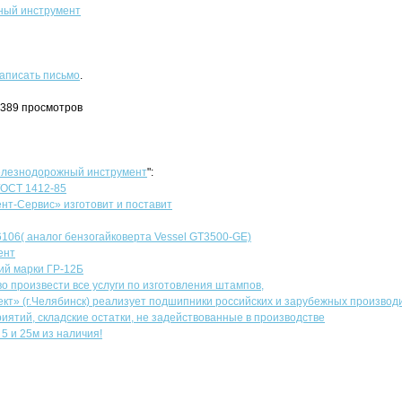
ый инструмент
аписать письмо
.
1389 просмотров
лезнодорожный инструмент
":
ГОСТ 1412-85
т-Сервис» изготовит и поставит
6106( аналог бензогайковерта Vessel GT3500-GE)
ент
ий марки ГР-12Б
о произвести все услуги по изготовления штампов,
т» (г.Челябинск) реализует подшипники российских и зарубежных производ
иятий, складские остатки, не задействованные в производстве
5 и 25м из наличия!