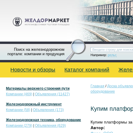
Поиск на железнодорожном
портале: компании и продукция
Например:
рельс
Новости и обзоры
Каталог компаний
Желе
Главная
/
Доска объявле
Материалы верхнего строения пути
оборудование
Компании (469)
|
Объявления (11427)
Железнодорожный инструмент
Купим платфо
Компании (58)
|
Объявления (173)
Железнодорожная техника, оборудование
Купим платформы за
Компании (279)
|
Объявления (629)
Автор: