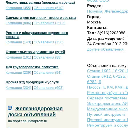
Фора, ООО
Локомотивы, вагоны (продажа и аренда)
Раздел:
Компании (355)
|
Объявления (610)
Покупка
,
Железнодор
Город:
Запчасти для вагонов и тягового состава
Москва
Компании (806)
|
Объявления (2503)
Контакты:
Тел.: 8(916)2203088,
Ремонт и обслуживание подвижного
состава
Дата размещения:
Компании (143)
|
Объявления (156)
24 Сентября 2012 23
другие объявления
Строительство и ремонт ж/д путей
Компании (101)
|
Объявления (88)
Объявления на тему 
Ж/Д грузоперевозки, логистика
Cтанки 1К62, 16К20, 
Компании (239)
|
Объявления (94)
Станки 6Р12, 6Р12Б,
6Р82, 6
Прочая ж/д продукция и услуги
Насосы К, КМ, КМЛ, 
Компании (234)
|
Объявления (603)
Ремонт ноутбуков в Т
Сервера поставляем
Электродвигатель АИР5
Железнодорожная
Междувагонные высок
доска объявлений
Путевой инструмент
Путевой инструмент.
на портале Metaprom.ru
Ремонтируем и обслу