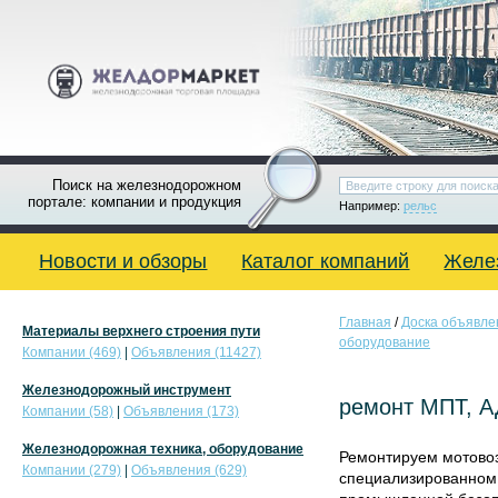
Поиск на железнодорожном
портале: компании и продукция
Например:
рельс
Новости и обзоры
Каталог компаний
Желе
Главная
/
Доска объявле
Материалы верхнего строения пути
оборудование
Компании (469)
|
Объявления (11427)
Железнодорожный инструмент
ремонт МПТ, 
Компании (58)
|
Объявления (173)
Железнодорожная техника, оборудование
Ремонтируем мотово
Компании (279)
|
Объявления (629)
специализированном 