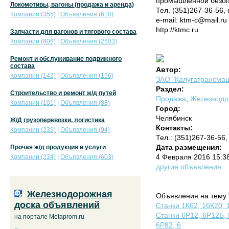
промышленной безопа
Локомотивы, вагоны (продажа и аренда)
Тел. (351)267-36-56,
Компании (355)
|
Объявления (610)
e-mail: ktm-c@mail.ru
http://ktmc.ru
Запчасти для вагонов и тягового состава
Компании (806)
|
Объявления (2503)
Ремонт и обслуживание подвижного
состава
Автор:
Компании (143)
|
Объявления (156)
ЗАО "Калугатрансмаш
Раздел:
Строительство и ремонт ж/д путей
Продажа
,
Железнодор
Компании (101)
|
Объявления (88)
Город:
Челябинск
Ж/Д грузоперевозки, логистика
Контакты:
Компании (239)
|
Объявления (94)
Тел.: (351)267-36-56
Дата размещения:
Прочая ж/д продукция и услуги
4 Февраля 2016 15:3
Компании (234)
|
Объявления (603)
другие объявления
Железнодорожная
Объявления на тему 
доска объявлений
Cтанки 1К62, 16К20, 
Станки 6Р12, 6Р12Б,
на портале Metaprom.ru
6Р82, 6