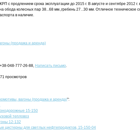
 КРП с продлением срока эксплуатации до 2015 г. В августе и сентябре 2012 г
а обода колесных пар 38...68 мм.,гребень 27...30 мм. Отличное техническое 
аспорта в наличие.
агоны (продажа и аренда)
 +38-048-777-26-88,
Написать письмо
.
371 просмотров
комотивы, вагоны (продажа и аренда)
":
5
знодорожные 15-150
узовой тепловоз
гоны 12-132
е цистерны для светлых нефтепродуктов, 15-150-04