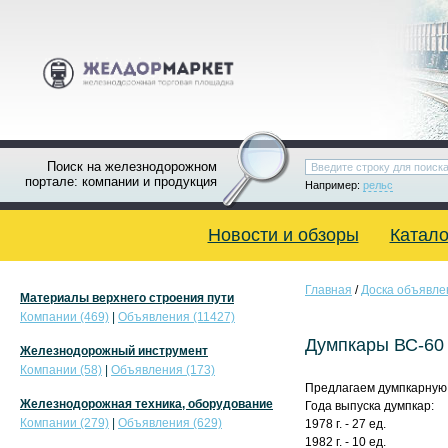
Поиск на железнодорожном
портале: компании и продукция
Например:
рельс
Новости и обзоры
Катало
Главная
/
Доска объявле
Материалы верхнего строения пути
Компании (469)
|
Объявления (11427)
Думпкары ВС-60
Железнодорожный инструмент
Компании (58)
|
Объявления (173)
Предлагаем думпкарную в
Железнодорожная техника, оборудование
Года выпуска думпкар:
Компании (279)
|
Объявления (629)
1978 г. - 27 ед.
1982 г. - 10 ед.