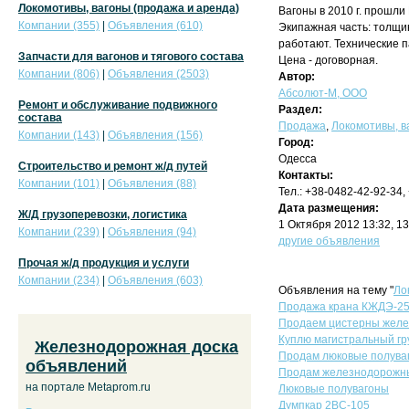
Локомотивы, вагоны (продажа и аренда)
Вагоны в 2010 г. прошли
Компании (355)
|
Объявления (610)
Экипажная часть: толщин
работают. Технические п
Запчасти для вагонов и тягового состава
Цена - договорная.
Компании (806)
|
Объявления (2503)
Автор:
Абсолют-М, ООО
Ремонт и обслуживание подвижного
Раздел:
состава
Продажа
,
Локомотивы, в
Компании (143)
|
Объявления (156)
Город:
Одесса
Строительство и ремонт ж/д путей
Контакты:
Компании (101)
|
Объявления (88)
Тел.: +38-0482-42-92-34,
Дата размещения:
Ж/Д грузоперевозки, логистика
1 Октября 2012 13:32, 1
Компании (239)
|
Объявления (94)
другие объявления
Прочая ж/д продукция и услуги
Компании (234)
|
Объявления (603)
Объявления на тему "
Ло
Продажа крана КЖДЭ-2
Продаем цистерны желе
Куплю магистральный гр
Железнодорожная доска
Продам люковые полува
объявлений
Продам железнодорожны
на портале Metaprom.ru
Люковые полувагоны
Думпкар 2ВС-105