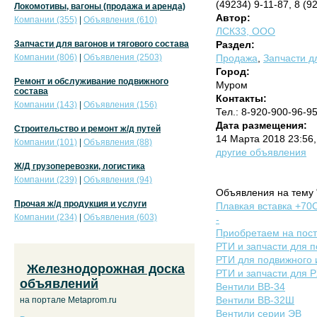
(49234) 9-11-87, 8 (9
Локомотивы, вагоны (продажа и аренда)
Автор:
Компании (355)
|
Объявления (610)
ЛСК33, ООО
Запчасти для вагонов и тягового состава
Раздел:
Компании (806)
|
Объявления (2503)
Продажа
,
Запчасти дл
Город:
Ремонт и обслуживание подвижного
Муром
состава
Контакты:
Компании (143)
|
Объявления (156)
Тел.: 8-920-900-96-95
Дата размещения:
Строительство и ремонт ж/д путей
14 Марта 2018 23:56
Компании (101)
|
Объявления (88)
другие объявления
Ж/Д грузоперевозки, логистика
Компании (239)
|
Объявления (94)
Объявления на тему 
Прочая ж/д продукция и услуги
Плавкая вставка +70С
Компании (234)
|
Объявления (603)
-
Приобретаем на пост
РТИ и запчасти для п
РТИ для подвижного 
Железнодорожная доска
РТИ и запчасти для 
объявлений
Вентили ВВ-34
Вентили ВВ-32Ш
на портале Metaprom.ru
Вентили серии ЭВ