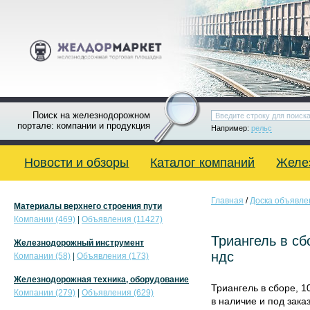
Поиск на железнодорожном
портале: компании и продукция
Например:
рельс
Новости и обзоры
Каталог компаний
Желе
Главная
/
Доска объявле
Материалы верхнего строения пути
Компании (469)
|
Объявления (11427)
Триангель в сб
Железнодорожный инструмент
ндс
Компании (58)
|
Объявления (173)
Железнодорожная техника, оборудование
Триангель в сборе, 1
Компании (279)
|
Объявления (629)
в наличие и под зака