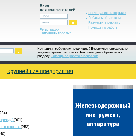
Вход
для пользователей:
Регистрация на портале
Добавить объявление
Разместить рекламу
Помощь по работе
Регистрация
Напомнить пароль?
Не нашли требуемую продукцию? Возможно неправильно
заданы параметры поиска. Рекомендуем обратиться к
разделу
Помощь по работе с порталом
Крупнейшие предприятия
234)
 аренда)
(901)
ого состава
(252)
340)