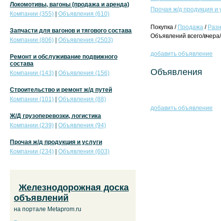
Локомотивы, вагоны (продажа и аренда)
Прочая ж/д продукция и 
Компании (355)
|
Объявления (610)
Покупка /
Продажа
/
Раз
Запчасти для вагонов и тягового состава
Объявлений всего/вчера/
Компании (806)
|
Объявления (2503)
добавить объявление
Ремонт и обслуживание подвижного
состава
Объявления
Компании (143)
|
Объявления (156)
Строительство и ремонт ж/д путей
Компании (101)
|
Объявления (88)
добавить объявление
Ж/Д грузоперевозки, логистика
Компании (239)
|
Объявления (94)
Прочая ж/д продукция и услуги
Компании (234)
|
Объявления (603)
Железнодорожная доска
объявлений
на портале Metaprom.ru