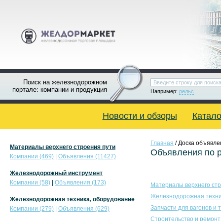
Поиск на железнодорожном
портале: компании и продукция
Например:
рельс
Новости и обзоры
Катало
Главная
/ Доска объявле
Материалы верхнего строения пути
Объявления по 
Компании (469)
|
Объявления (11427)
Железнодорожный инструмент
Компании (58)
|
Объявления (173)
Материалы верхнего стр
Железнодорожная техни
Железнодорожная техника, оборудование
Запчасти для вагонов и 
Компании (279)
|
Объявления (629)
Строительство и ремонт