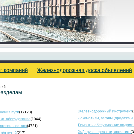
г компаний
Железнодорожная доска объявлений
ний
разделам
Железнодорожный инструмент
(
оения пути
(17128)
Локомотивы, вагоны (продажа и
ка, оборудование
(1044)
Ремонт и обслуживание подвижн
тягового состава
(4721)
Ж/Д грузоперевозки, логистика
(
 ж/д путей
(217)