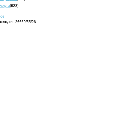
услуги
(923)
ное
сегодня: 26669/55/26