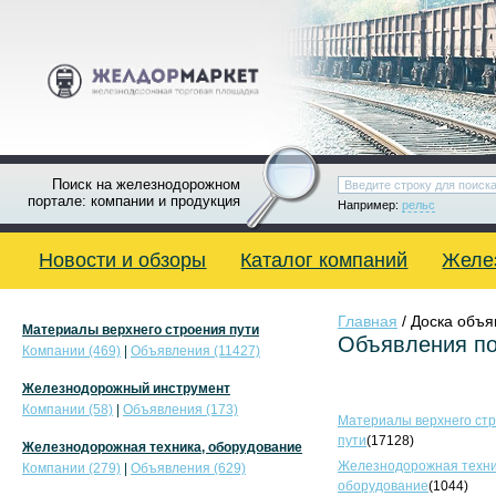
Поиск на железнодорожном
портале: компании и продукция
Например:
рельс
Новости и обзоры
Каталог компаний
Желе
Главная
/ Доска объ
Материалы верхнего строения пути
Объявления по
Компании (469)
|
Объявления (11427)
Железнодорожный инструмент
Компании (58)
|
Объявления (173)
Материалы верхнего ст
пути
(17128)
Железнодорожная техника, оборудование
Железнодорожная техни
Компании (279)
|
Объявления (629)
оборудование
(1044)