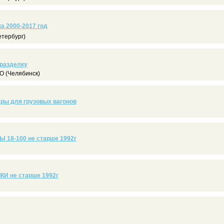
а 2000-2017 год
тербург)
 разделку
 (Челябинск)
ары для грузовых вагонов
18-100 не старше 1992г
 не старше 1992г