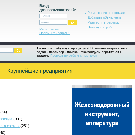
Вход
для пользователей:
Регистрация на портале
Добавить объявление
Разместить рекламу
Помощь по работе
Регистрация
Напомнить пароль?
Не нашли требуемую продукцию? Возможно неправильно
заданы параметры поиска. Рекомендуем обратиться к
разделу
Помощь по работе с порталом
Крупнейшие предприятия
234)
 аренда)
(901)
ого состава
(251)
340)