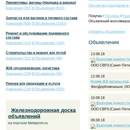
Локомотивы, вагоны (продажа и аренда)
Прочая ж/д продукция и 
Компании (355)
|
Объявления (610)
Покупка /
Продажа
/
Раз
Запчасти для вагонов и тягового состава
Объявлений всего/вчера/
Компании (806)
|
Объявления (2503)
добавить объявление
Ремонт и обслуживание подвижного
состава
Объявления
Компании (143)
|
Объявления (156)
Строительство и ремонт ж/д путей
13.08.18
Компании (101)
|
Объявления (88)
Выкупим дорого то
ООО СВРЗ (Санкт-Пете
Ж/Д грузоперевозки, логистика
Компании (239)
|
Объявления (94)
12.08.18
Купим ЖД вагоны под
Прочая ж/д продукция и услуги
ЖелДорКомпаньон, ООО
Компании (234)
|
Объявления (603)
10.08.18
Выкупим дорого то
ООО СВРЗ (Санкт-Пете
Железнодорожная доска
объявлений
09.08.18
на портале Metaprom.ru
Выкупим дорого то