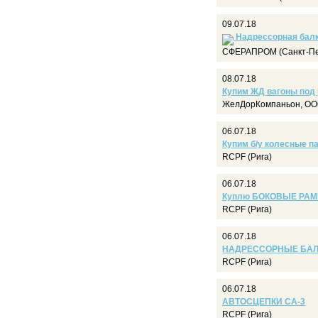
09.07.18
Надрессорная балк
СФЕРАПРОМ (Санкт-Пе
08.07.18
Купим ЖД вагоны под
ЖелДорКомпаньон, ООО
06.07.18
Купим б/у колесные п
RCPF (Рига)
06.07.18
Куплю БОКОВЫЕ РАМЫ 
RCPF (Рига)
06.07.18
НАДРЕССОРНЫЕ БАЛКИ
RCPF (Рига)
06.07.18
АВТОСЦЕПКИ СА-3
RCPF (Рига)