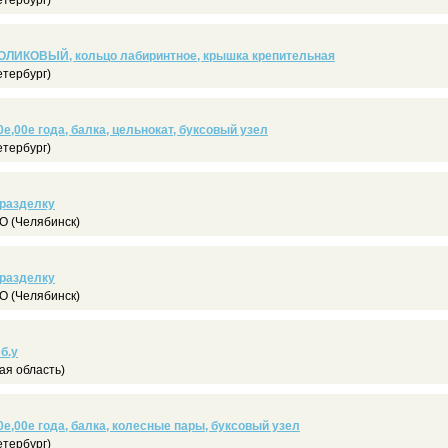
тербург)
ЛИКОВЫЙ, кольцо лабиринтное, крышка крепительная
тербург)
е,00е года, балка, цельнокат, буксовый узел
тербург)
 разделку
 (Челябинск)
 разделку
 (Челябинск)
б.у
я область)
е,00е года, балка, колесные пары, буксовый узел
тербург)