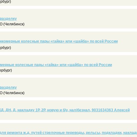
рбург)
 разделку
 (Челябинск)
нкомерные колесные пары «гайка» или «шайба» по всей России
рбург)
мерные колесные пары «гайка» или «шайба» по всей России
ербург)
 разделку
 (Челябинск)
Д, ДН, Д, накладку 1Р, 2Р, новую и б/у, нал/безнал, 9031634363 Алексей
ля ремонта ж.д. путей стрелочные переводы, рельсы, подкладки, наклад