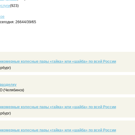
услуги
(923)
ное
сегодня: 26644/39/65
нкомерные колесные пары «гайка» или «шайба» по всей России
рбург)
 разделку
 (Челябинск)
нкомерные колесные пары «гайка» или «шайба» по всей России
рбург)
нкомерные колесные пары «гайка» или «шайба» по всей России