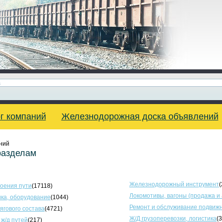
г компаний
Железнодорожная доска объявлений
ний
разделам
Железнодорожный инструмент
(
оения пути
(17118)
Локомотивы, вагоны (продажа и
ка, оборудование
(1044)
Ремонт и обслуживание подвижн
тягового состава
(4721)
Ж/Д грузоперевозки, логистика
(
 ж/д путей
(217)