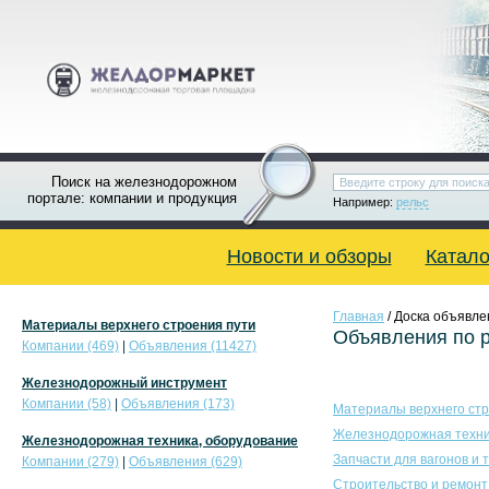
Поиск на железнодорожном
портале: компании и продукция
Например:
рельс
Новости и обзоры
Катало
Главная
/ Доска объявле
Материалы верхнего строения пути
Объявления по 
Компании (469)
|
Объявления (11427)
Железнодорожный инструмент
Компании (58)
|
Объявления (173)
Материалы верхнего стр
Железнодорожная техни
Железнодорожная техника, оборудование
Запчасти для вагонов и 
Компании (279)
|
Объявления (629)
Строительство и ремонт