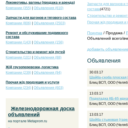
Локомотивы, вагоны (продажа и аренда)
Запчасти для вагонов и 
Компании (355)
|
Объявления (610)
состава
(4721)
Строительство и ремонт
Запчасти для вагонов и тягового состава
Прочая ж/д продукция и 
Компании (806)
|
Объявления (2503)
Покупка
/ Продажа /
Ремонт и обслуживание подвижного
состава
Объявлений всего/вче
Компании (143)
|
Объявления (156)
добавить объявлени
Строительство и ремонт ж/д путей
Компании (101)
|
Объявления (88)
Объявления
Ж/Д грузоперевозки, логистика
30.03.17
Компании (239)
|
Объявления (94)
Шайба-скоба плоская Ц
Прочая ж/д продукция и услуги
Блиц ВСП, ООО (Челяб
Компании (234)
|
Объявления (603)
13.03.17
Подкладка КБ-65 идеа
Блиц ВСП, ООО (Челяб
Железнодорожная доска
объявлений
13.03.17
Шайба стыковая (тарел
на портале Metaprom.ru
Блиц ВСП, ООО (Челяб