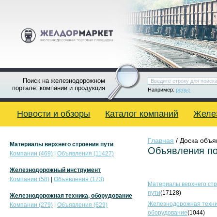
Поиск на железнодорожном
портале: компании и продукция
Например:
рельс
Новости и обзоры
Каталог компаний
Желе
Главная
/ Доска объ
Материалы верхнего строения пути
Объявления по
Компании (469)
|
Объявления (11427)
Железнодорожный инструмент
Компании (58)
|
Объявления (173)
Материалы верхнего ст
пути
(17128)
Железнодорожная техника, оборудование
Железнодорожная техни
Компании (279)
|
Объявления (629)
оборудование
(1044)