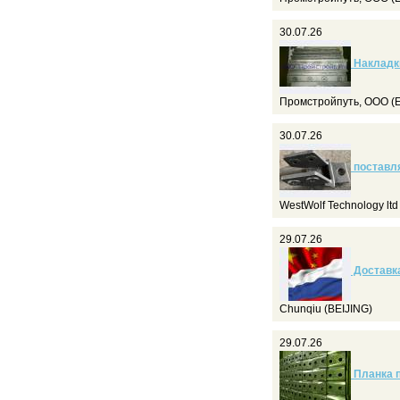
30.07.26
Накладки
Промстройпуть, ООО (Е
30.07.26
поставля
WestWolf Technology lt
29.07.26
Доставка
Chunqiu (BEIJING)
29.07.26
Планка п