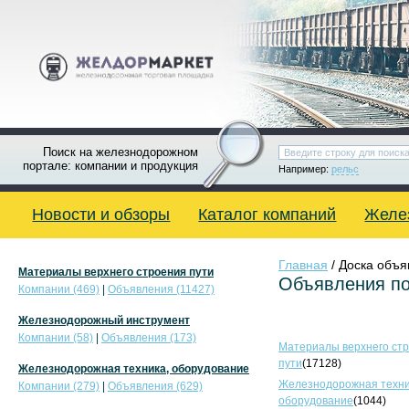
Поиск на железнодорожном
портале: компании и продукция
Например:
рельс
Новости и обзоры
Каталог компаний
Желе
Главная
/ Доска объ
Материалы верхнего строения пути
Объявления по
Компании (469)
|
Объявления (11427)
Железнодорожный инструмент
Компании (58)
|
Объявления (173)
Материалы верхнего ст
пути
(17128)
Железнодорожная техника, оборудование
Железнодорожная техни
Компании (279)
|
Объявления (629)
оборудование
(1044)