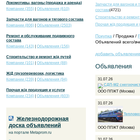
Локомотивы, вагоны (продажа и аренда)
Запчасти для вагонов и 
Компании (355)
|
Объявления (610)
состава
(4721)
Строительство и ремонт
Запчасти для вагонов и тягового состава
Прочая ж/д продукция и 
Компании (806)
|
Объявления (2503)
Покупка
/ Продажа /
Ремонт и обслуживание подвижного
состава
Объявлений всего/вче
Компании (143)
|
Объявления (156)
добавить объявлени
Строительство и ремонт ж/д путей
Компании (101)
|
Объявления (88)
Объявления
Ж/Д грузоперевозки, логистика
31.07.26
Компании (239)
|
Объявления (94)
СДП-М2 снегоочис
Прочая ж/д продукция и услуги
ООО ППЖТ (Москва)
Компании (234)
|
Объявления (603)
31.07.26
Тепловоз
Железнодорожная
доска объявлений
ООО ППЖТ (Москва)
на портале Metaprom.ru
31.07.26