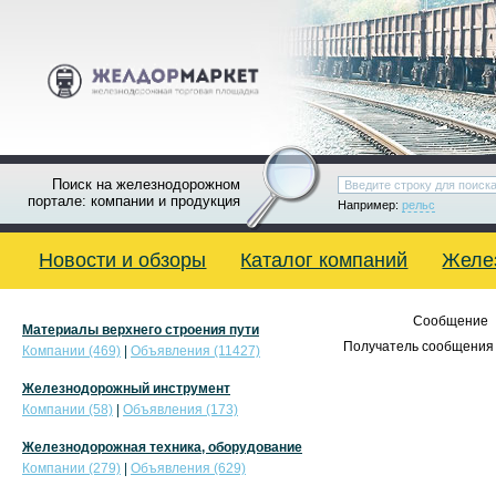
Поиск на железнодорожном
портале: компании и продукция
Например:
рельс
Новости и обзоры
Каталог компаний
Желе
Сообщение
Материалы верхнего строения пути
Получатель сообщения 
Компании (469)
|
Объявления (11427)
Железнодорожный инструмент
Компании (58)
|
Объявления (173)
Железнодорожная техника, оборудование
Компании (279)
|
Объявления (629)