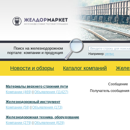
Поиск на железнодорожном
портале: компании и продукция
Например:
рельс
Новости и обзоры
Каталог компаний
Желе
Сообщение
Материалы верхнего строения пути
Получатель сообщения 
Компании (469)
|
Объявления (11427)
Железнодорожный инструмент
Компании (58)
|
Объявления (173)
Железнодорожная техника, оборудование
Компании (279)
|
Объявления (629)