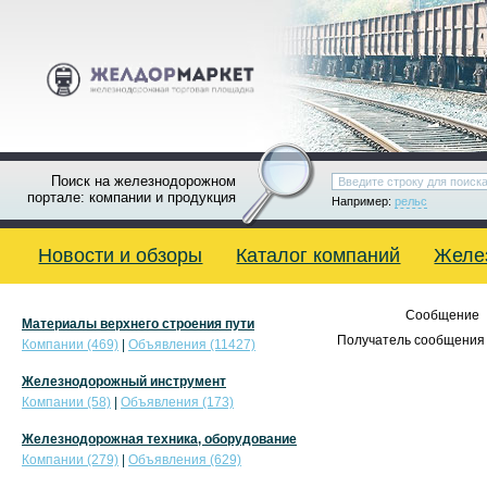
Поиск на железнодорожном
портале: компании и продукция
Например:
рельс
Новости и обзоры
Каталог компаний
Желе
Сообщение
Материалы верхнего строения пути
Получатель сообщения 
Компании (469)
|
Объявления (11427)
Железнодорожный инструмент
Компании (58)
|
Объявления (173)
Железнодорожная техника, оборудование
Компании (279)
|
Объявления (629)