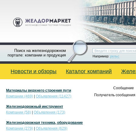
Поиск на железнодорожном
портале: компании и продукция
Например:
рельс
Новости и обзоры
Каталог компаний
Желе
Сообщение
Материалы верхнего строения пути
Получатель сообщения 
Компании (469)
|
Объявления (11427)
Железнодорожный инструмент
Компании (58)
|
Объявления (173)
Железнодорожная техника, оборудование
Компании (279)
|
Объявления (629)