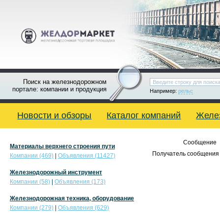
Поиск на железнодорожном
портале: компании и продукция
Например:
рельс
Новости и обзоры
Каталог компаний
Желе
Сообщение
Материалы верхнего строения пути
Получатель сообщения 
Компании (469)
|
Объявления (11427)
Железнодорожный инструмент
Компании (58)
|
Объявления (173)
Железнодорожная техника, оборудование
Компании (279)
|
Объявления (629)