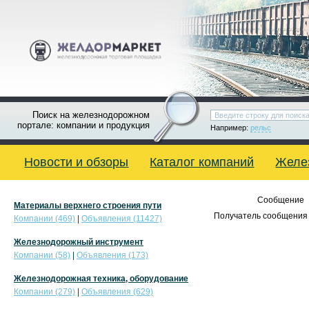
Поиск на железнодорожном
портале: компании и продукция
Например:
рельс
Новости и обзоры
Каталог компаний
Желе
Сообщение
Материалы верхнего строения пути
Получатель сообщения 
Компании (469)
|
Объявления (11427)
Железнодорожный инструмент
Компании (58)
|
Объявления (173)
Железнодорожная техника, оборудование
Компании (279)
|
Объявления (629)