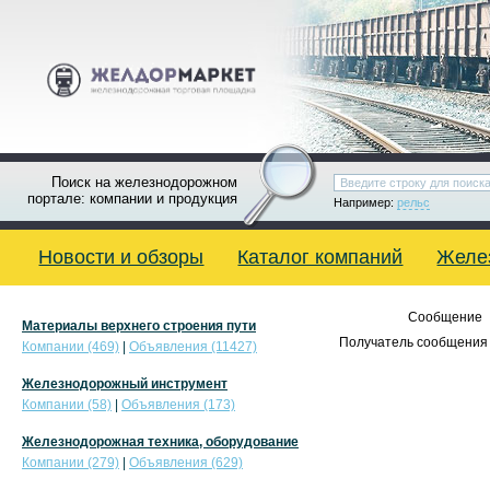
Поиск на железнодорожном
портале: компании и продукция
Например:
рельс
Новости и обзоры
Каталог компаний
Желе
Сообщение
Материалы верхнего строения пути
Получатель сообщения 
Компании (469)
|
Объявления (11427)
Железнодорожный инструмент
Компании (58)
|
Объявления (173)
Железнодорожная техника, оборудование
Компании (279)
|
Объявления (629)