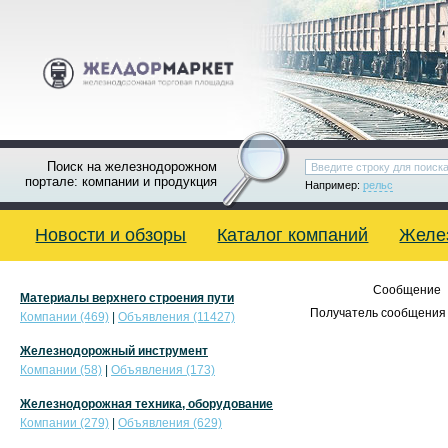
Поиск на железнодорожном
портале: компании и продукция
Например:
рельс
Новости и обзоры
Каталог компаний
Желе
Сообщение
Материалы верхнего строения пути
Получатель сообщения 
Компании (469)
|
Объявления (11427)
Железнодорожный инструмент
Компании (58)
|
Объявления (173)
Железнодорожная техника, оборудование
Компании (279)
|
Объявления (629)