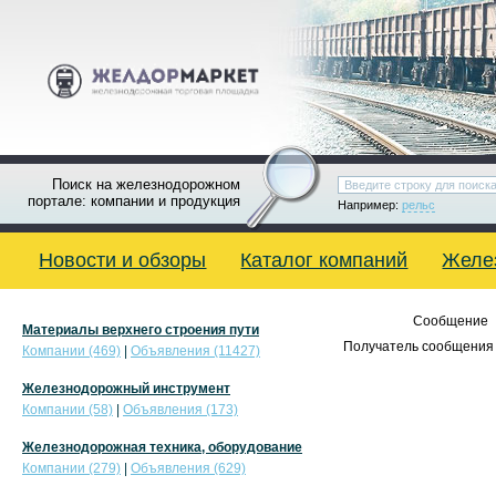
Поиск на железнодорожном
портале: компании и продукция
Например:
рельс
Новости и обзоры
Каталог компаний
Желе
Сообщение
Материалы верхнего строения пути
Получатель сообщения 
Компании (469)
|
Объявления (11427)
Железнодорожный инструмент
Компании (58)
|
Объявления (173)
Железнодорожная техника, оборудование
Компании (279)
|
Объявления (629)