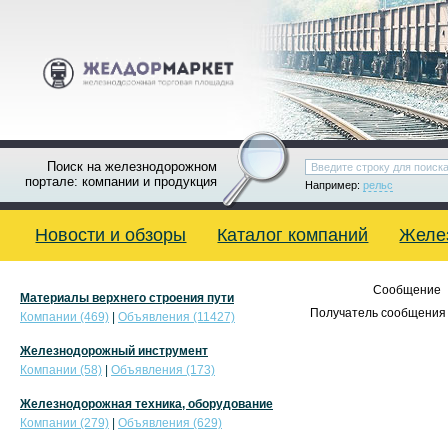
Поиск на железнодорожном
портале: компании и продукция
Например:
рельс
Новости и обзоры
Каталог компаний
Желе
Сообщение
Материалы верхнего строения пути
Получатель сообщения 
Компании (469)
|
Объявления (11427)
Железнодорожный инструмент
Компании (58)
|
Объявления (173)
Железнодорожная техника, оборудование
Компании (279)
|
Объявления (629)