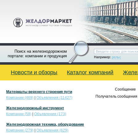
Поиск на железнодорожном
портале: компании и продукция
Например:
рельс
Новости и обзоры
Каталог компаний
Желе
Сообщение
Материалы верхнего строения пути
Получатель сообщения 
Компании (469)
|
Объявления (11427)
Железнодорожный инструмент
Компании (58)
|
Объявления (173)
Железнодорожная техника, оборудование
Компании (279)
|
Объявления (629)