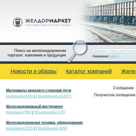
Поиск на железнодорожном
портале: компании и продукция
Например:
рельс
Новости и обзоры
Каталог компаний
Желе
Сообщение
Материалы верхнего строения пути
Получатель сообщения 
Компании (469)
|
Объявления (11427)
Железнодорожный инструмент
Компании (58)
|
Объявления (173)
Железнодорожная техника, оборудование
Компании (279)
|
Объявления (629)