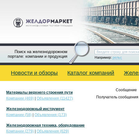
Поиск на железнодорожном
портале: компании и продукция
Например:
рельс
Новости и обзоры
Каталог компаний
Желе
Сообщение
Материалы верхнего строения пути
Получатель сообщения 
Компании (469)
|
Объявления (11427)
Железнодорожный инструмент
Компании (58)
|
Объявления (173)
Железнодорожная техника, оборудование
Компании (279)
|
Объявления (629)