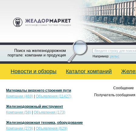
Поиск на железнодорожном
портале: компании и продукция
Например:
рельс
Новости и обзоры
Каталог компаний
Желе
Сообщение
Материалы верхнего строения пути
Получатель сообщения 
Компании (469)
|
Объявления (11427)
Железнодорожный инструмент
Компании (58)
|
Объявления (173)
Железнодорожная техника, оборудование
Компании (279)
|
Объявления (629)