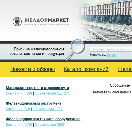
Поиск на железнодорожном
портале: компании и продукция
Например:
рельс
Новости и обзоры
Каталог компаний
Желе
Сообщение
Материалы верхнего строения пути
Получатель сообщения 
Компании (469)
|
Объявления (11427)
Железнодорожный инструмент
Компании (58)
|
Объявления (173)
Железнодорожная техника, оборудование
Компании (279)
|
Объявления (629)