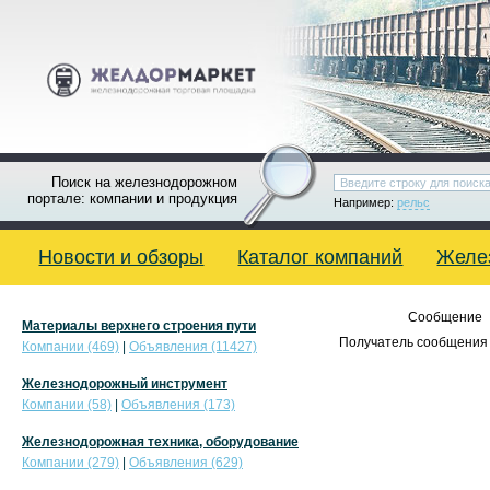
Поиск на железнодорожном
портале: компании и продукция
Например:
рельс
Новости и обзоры
Каталог компаний
Желе
Сообщение
Материалы верхнего строения пути
Получатель сообщения 
Компании (469)
|
Объявления (11427)
Железнодорожный инструмент
Компании (58)
|
Объявления (173)
Железнодорожная техника, оборудование
Компании (279)
|
Объявления (629)