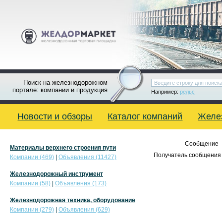
Поиск на железнодорожном
портале: компании и продукция
Например:
рельс
Новости и обзоры
Каталог компаний
Желе
Сообщение
Материалы верхнего строения пути
Получатель сообщения 
Компании (469)
|
Объявления (11427)
Железнодорожный инструмент
Компании (58)
|
Объявления (173)
Железнодорожная техника, оборудование
Компании (279)
|
Объявления (629)