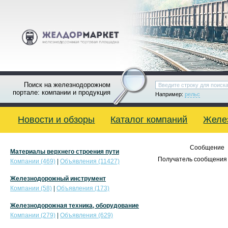
Поиск на железнодорожном
портале: компании и продукция
Например:
рельс
Новости и обзоры
Каталог компаний
Желе
Сообщение
Материалы верхнего строения пути
Получатель сообщения 
Компании (469)
|
Объявления (11427)
Железнодорожный инструмент
Компании (58)
|
Объявления (173)
Железнодорожная техника, оборудование
Компании (279)
|
Объявления (629)