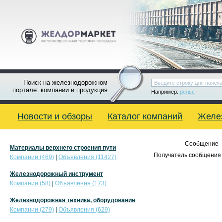
Поиск на железнодорожном
портале: компании и продукция
Например:
рельс
Новости и обзоры
Каталог компаний
Желе
Сообщение
Материалы верхнего строения пути
Получатель сообщения 
Компании (469)
|
Объявления (11427)
Железнодорожный инструмент
Компании (58)
|
Объявления (173)
Железнодорожная техника, оборудование
Компании (279)
|
Объявления (629)