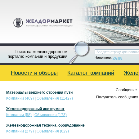
Поиск на железнодорожном
портале: компании и продукция
Например:
рельс
Новости и обзоры
Каталог компаний
Желе
Сообщение
Материалы верхнего строения пути
Получатель сообщения 
Компании (469)
|
Объявления (11427)
Железнодорожный инструмент
Компании (58)
|
Объявления (173)
Железнодорожная техника, оборудование
Компании (279)
|
Объявления (629)