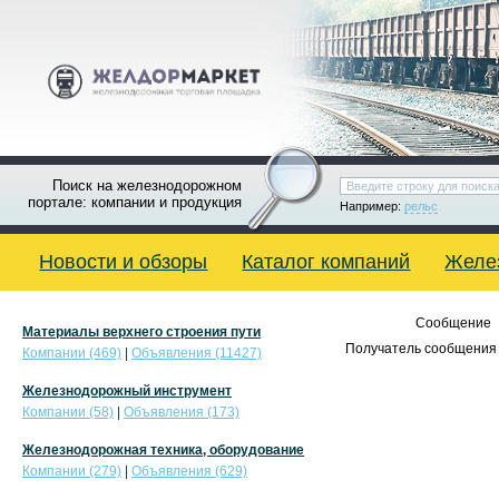
Поиск на железнодорожном
портале: компании и продукция
Например:
рельс
Новости и обзоры
Каталог компаний
Желе
Сообщение
Материалы верхнего строения пути
Получатель сообщения 
Компании (469)
|
Объявления (11427)
Железнодорожный инструмент
Компании (58)
|
Объявления (173)
Железнодорожная техника, оборудование
Компании (279)
|
Объявления (629)