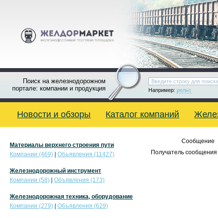
Поиск на железнодорожном
портале: компании и продукция
Например:
рельс
Новости и обзоры
Каталог компаний
Желе
Сообщение
Материалы верхнего строения пути
Получатель сообщения 
Компании (469)
|
Объявления (11427)
Железнодорожный инструмент
Компании (58)
|
Объявления (173)
Железнодорожная техника, оборудование
Компании (279)
|
Объявления (629)