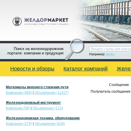
Поиск на железнодорожном
портале: компании и продукция
Например:
рельс
Новости и обзоры
Каталог компаний
Желе
Сообщение
Материалы верхнего строения пути
Получатель сообщения 
Компании (469)
|
Объявления (11427)
Железнодорожный инструмент
Компании (58)
|
Объявления (173)
Железнодорожная техника, оборудование
Компании (279)
|
Объявления (629)