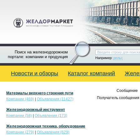
Поиск на железнодорожном
портале: компании и продукция
Например:
рельс
Новости и обзоры
Каталог компаний
Желе
Сообщение
Материалы верхнего строения пути
Получатель сообщения 
Компании (469)
|
Объявления (11427)
Железнодорожный инструмент
Компании (58)
|
Объявления (173)
Железнодорожная техника, оборудование
Компании (279)
|
Объявления (629)