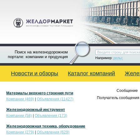
Поиск на железнодорожном
портале: компании и продукция
Например:
рельс
Новости и обзоры
Каталог компаний
Желе
Сообщение
Материалы верхнего строения пути
Получатель сообщения 
Компании (469)
|
Объявления (11427)
Железнодорожный инструмент
Компании (58)
|
Объявления (173)
Железнодорожная техника, оборудование
Компании (279)
|
Объявления (629)