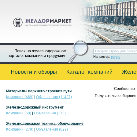
Поиск на железнодорожном
портале: компании и продукция
Например:
рельс
Новости и обзоры
Каталог компаний
Желе
Сообщение
Материалы верхнего строения пути
Получатель сообщения 
Компании (469)
|
Объявления (11427)
Железнодорожный инструмент
Компании (58)
|
Объявления (173)
Железнодорожная техника, оборудование
Компании (279)
|
Объявления (629)