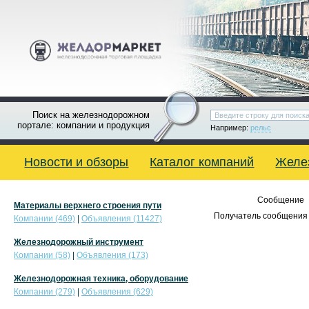
Поиск на железнодорожном
портале: компании и продукция
Например:
рельс
Новости и обзоры
Каталог компаний
Желе
Сообщение
Материалы верхнего строения пути
Получатель сообщения 
Компании (469)
|
Объявления (11427)
Железнодорожный инструмент
Компании (58)
|
Объявления (173)
Железнодорожная техника, оборудование
Компании (279)
|
Объявления (629)