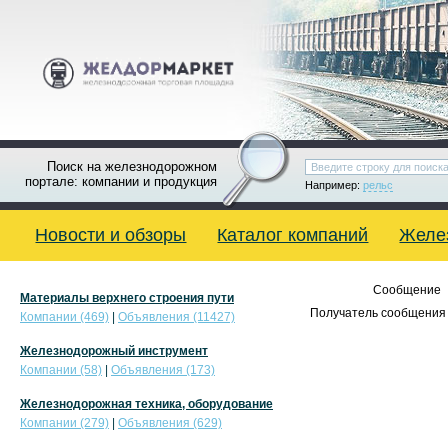
Поиск на железнодорожном
портале: компании и продукция
Например:
рельс
Новости и обзоры
Каталог компаний
Желе
Сообщение
Материалы верхнего строения пути
Получатель сообщения 
Компании (469)
|
Объявления (11427)
Железнодорожный инструмент
Компании (58)
|
Объявления (173)
Железнодорожная техника, оборудование
Компании (279)
|
Объявления (629)