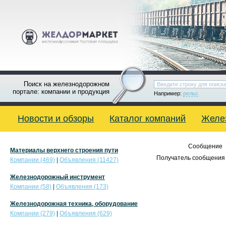
Поиск на железнодорожном
портале: компании и продукция
Например:
рельс
Новости и обзоры
Каталог компаний
Желе
Сообщение
Материалы верхнего строения пути
Получатель сообщения 
Компании (469)
|
Объявления (11427)
Железнодорожный инструмент
Компании (58)
|
Объявления (173)
Железнодорожная техника, оборудование
Компании (279)
|
Объявления (629)