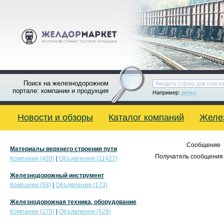
Поиск на железнодорожном
портале: компании и продукция
Например:
рельс
Новости и обзоры
Каталог компаний
Желе
Сообщение
Материалы верхнего строения пути
Получатель сообщения 
Компании (469)
|
Объявления (11427)
Железнодорожный инструмент
Компании (58)
|
Объявления (173)
Железнодорожная техника, оборудование
Компании (279)
|
Объявления (629)