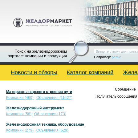
Поиск на железнодорожном
портале: компании и продукция
Например:
рельс
Новости и обзоры
Каталог компаний
Желе
Сообщение
Материалы верхнего строения пути
Получатель сообщения 
Компании (469)
|
Объявления (11427)
Железнодорожный инструмент
Компании (58)
|
Объявления (173)
Железнодорожная техника, оборудование
Компании (279)
|
Объявления (629)