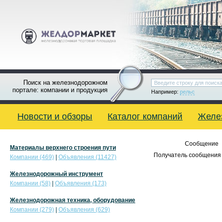
Поиск на железнодорожном
портале: компании и продукция
Например:
рельс
Новости и обзоры
Каталог компаний
Желе
Сообщение
Материалы верхнего строения пути
Получатель сообщения 
Компании (469)
|
Объявления (11427)
Железнодорожный инструмент
Компании (58)
|
Объявления (173)
Железнодорожная техника, оборудование
Компании (279)
|
Объявления (629)