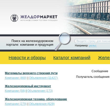
Поиск на железнодорожном
портале: компании и продукция
Например:
рельс
Новости и обзоры
Каталог компаний
Желе
Сообщение
Материалы верхнего строения пути
Получатель сообщения 
Компании (469)
|
Объявления (11427)
Железнодорожный инструмент
Компании (58)
|
Объявления (173)
Железнодорожная техника, оборудование
Компании (279)
|
Объявления (629)