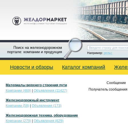
Поиск на железнодорожном
портале: компании и продукция
Например:
рельс
Новости и обзоры
Каталог компаний
Желе
Сообщение
Материалы верхнего строения пути
Получатель сообщения 
Компании (469)
|
Объявления (11427)
Железнодорожный инструмент
Компании (58)
|
Объявления (173)
Железнодорожная техника, оборудование
Компании (279)
|
Объявления (629)